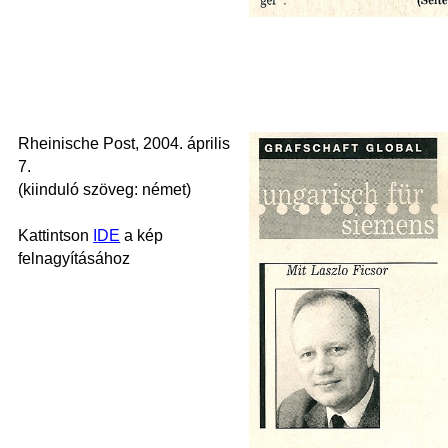
Rheinische Post, 2004
. április
7.
(kiinduló szöveg: német)
Kattintson
I
DE
a kép
felnagyításához