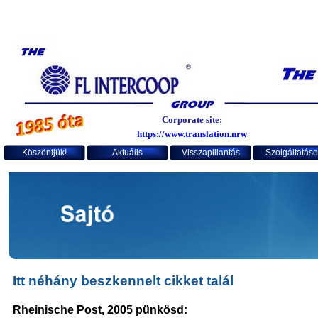
Corporate site:
https://www.translation.nrw
Köszöntjük!
Aktuális
Visszapillantás
Szolgáltatáso
Itt néhány beszkennelt cikket talál
Rheinische Post, 2005
pünkösd
: