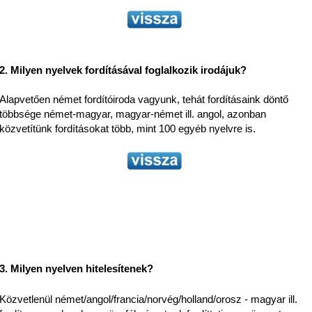
2. Milyen nyelvek fordításával foglalkozik irodájuk?
Alapvetően német fordítóiroda vagyunk, tehát fordításaink döntő
többsége német-magyar, magyar-német ill. angol, azonban
közvetítünk fordításokat több, mint 100 egyéb nyelvre is.
3. Milyen nyelven hitelesítenek?
Közvetlenül német/angol/francia/norvég/holland/orosz - magyar ill.