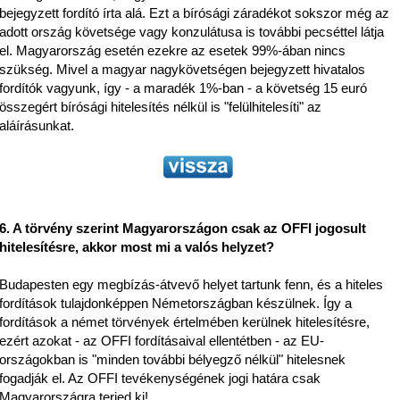
bejegyzett fordító írta alá. Ezt a bírósági záradékot sokszor még az
adott ország követsége vagy konzulátusa is további pecséttel látja
el. Magyarország esetén ezekre az esetek 99%-ában nincs
szükség. Mivel a magyar nagykövetségen bejegyzett hivatalos
fordítók vagyunk, így - a maradék 1%-ban - a követség 15 euró
összegért bírósági hitelesítés nélkül is "felülhitelesíti" az
aláírásunkat.
6. A törvény szerint Magyarországon csak az OFFI jogosult
hitelesítésre, akkor most mi a valós helyzet?
Budapesten egy megbízás-átvevő helyet tartunk fenn, és a hiteles
fordítások tulajdonképpen Németországban készülnek. Így a
fordítások a német törvények értelmében kerülnek hitelesítésre,
ezért azokat - az OFFI fordításaival ellentétben - az EU-
országokban is "minden további bélyegző nélkül" hitelesnek
fogadják el.
Az OFFI tevékenységének jogi határa csak
Magyarországra terjed ki!