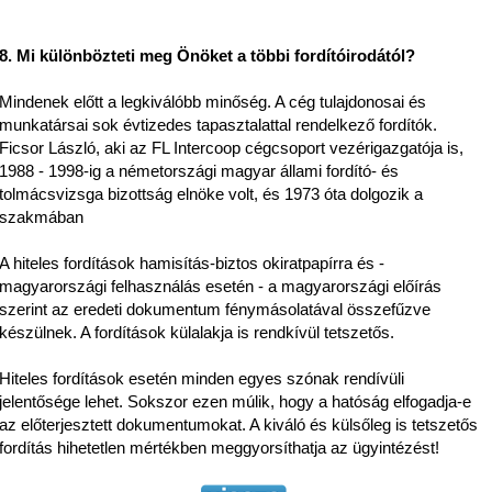
8. Mi különbözteti meg Önöket a többi fordítóirodától?
Mindenek előtt a legkiválóbb minőség. A cég tulajdonosai és
munkatársai sok évtizedes tapasztalattal rendelkező fordítók.
Ficsor László, aki az FL Intercoop cégcsoport vezérigazgatója is,
1988
- 1998-ig
a németországi magyar állami fordító- és
tolmácsvizsga bizottság elnöke volt, és 1973 óta dolgozik a
szakmában
A hiteles fordítások hamisítás-biztos okiratpapírra és -
magyarországi felhasználás esetén - a magyarországi előírás
szerint az eredeti dokumentum fénymásolatával összefűzve
készülnek. A fordítások külalakja is rendkívül tetszetős.
Hiteles fordítások esetén minden egyes szónak rendívüli
jelentősége lehet. Sokszor ezen múlik, hogy a hatóság elfogadja-e
az előterjesztett dokumentumokat. A kiváló és külsőleg is tetszetős
fordítás hihetetlen mértékben meggyorsíthatja az ügyintézést!