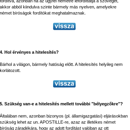
fordítva, azonban ha az ügyfél németre lefordíttatja a szöveget,
akkor abból kiindulva szinte bármely más nyelven, amelyekre
német bíróságok fordítókat meghatalmaznak.
4. Hol érvényes a hitelesítés?
Bárhol a világon, bármely hatóság előtt. A hitelesítés helyileg nem
korlátozott.
5. Szükség van-e a hitelesítés mellett további "bélyegzőkre"?
Általában nem, azonban bizonyos (pl. államigazgatási) eljárásokban
szükség lehet az un. APOSTILLE-re, azaz az illetékes német
bíróság záradékára, hogy az adott fordítást valóban az ott