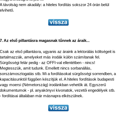
A távolság nem akadály: a hiteles fordítás sokszor 24 órán belül
elvihető.
7. Az első pillantásra magasnak tűnnek az áraik...
Csak az első pillantásra, ugyanis az áraink a lektorálás költségeit is
tartalmazzák, amelyeket más irodák külön számítanak fel.
Sürgősségi felár pedig - az OFFI-val ellentétben - nincs!
Megtesszük, amit tudunk.
Emellett nincs sorbanállás,
sorszámosztogatás stb. Mi a fordításokat sürgősségi sorrendben, a
kapacitásunktól függően készítjük el. A hiteles fordítások budapesti
vagy moersi (Németország) irodánkban vehetők át. Egyszerű
dokumentumok - pl. anyakönyvi kivonatok, vezetői engedélyek stb.
- fordításai általában már másnapra elkészülnek.