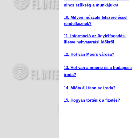
nincs szükség a munkájukra
10. Milyen műszaki felszereléssel
rendelkeznek?
11. Információ az ügyfélfogadási
illetve nyitvatartási időkről
12.
Hol van Moers városa?
13.
Hol van a moersi és a budapesti
iroda?
14.
Mióta áll fenn az iroda?
15.
Hogyan történik a fizetés
?