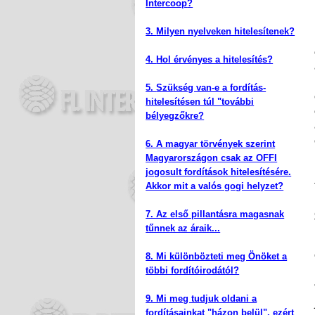
Intercoop
?
3.
Milyen nyelveken hitelesítenek?
4.
Hol érvényes a hitelesítés?
5.
Szükség van-e a fordítás-
hitelesítésen túl "további
bélyegzőkre?
6. A magyar törvények szerint
Magyarországon csak az OFFI
jogosult fordítások hitelesítésére.
Akkor mit a valós gogi helyzet?
7. Az első pillantásra magasnak
tűnnek az áraik...
8. Mi különbözteti meg Önöket a
többi fordítóirodától?
9. Mi meg tudjuk oldani a
fordításainkat "házon belül", ezért