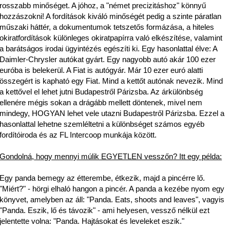
rosszabb minőséget. A jóhoz, a "német precizitáshoz" könnyű
hozzászokni! A fordítások kiváló minőségét pedig a szinte páratlan
műszaki háttér, a dokumentumok tetszetős formázása, a hiteles
okiratfordítások különleges okiratpapírra való elkészítése, valamint
a barátságos irodai ügyintézés egészíti ki. Egy hasonlattal élve: A
Daimler-Chrysler autókat gyárt. Egy nagyobb autó akár 100 ezer
euróba is belekerül. A Fiat is autógyár. Már 10 ezer euró alatti
összegért is kapható egy Fiat. Mind a kettőt autónak nevezik. Mind
a kettővel el lehet jutni Budapestről Párizsba. Az árkülönbség
ellenére mégis sokan a drágább mellett döntenek, mivel nem
mindegy, HOGYAN lehet vele utazni Budapestről Párizsba. Ezzel a
hasonlattal lehetne szemléltetni a különbséget számos egyéb
fordítóiroda és az FL Intercoop munkája között.
Gondolná,
hogy mennyi múlik EGYETLEN vesszőn
? Itt egy példa:
Egy panda bemegy az étterembe, étkezik, majd a pincérre lő.
"Miért?" - hörgi elhaló hangon a pincér. A panda a kezébe nyom egy
könyvet, amelyben az áll: "Panda. Eats, shoots and leaves", vagyis
"Panda. Eszik, lő és távozik" - ami helyesen, vessző nélkül ezt
jelentette volna: "Panda. Hajtásokat és leveleket eszik."