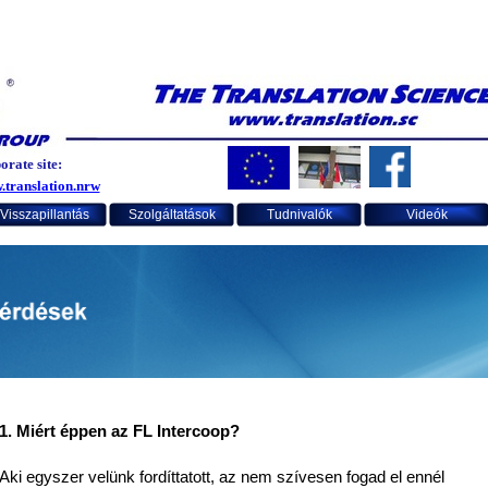
rate site:
.translation.nrw
Visszapillantás
Szolgáltatások
Tudnivalók
Videók
1. Miért éppen az FL Intercoop?
Aki egyszer velünk fordíttatott, az nem szívesen fogad el ennél