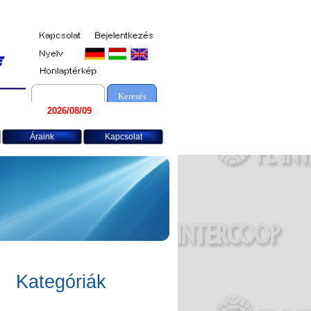
Keresés
2026/08/09
Áraink
Kapcsolat
Kateg
óriák