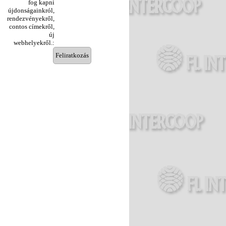
fog kapni
újdonságainkról,
rendezvényekről,
contos címekről,
új
webhelyekről.: