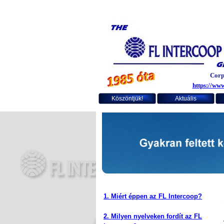
Corpo
https://www
Köszöntjük!
Aktuális
1.
Miért éppen az FL Intercoop?
2.
Milyen nyelveken fordít az FL