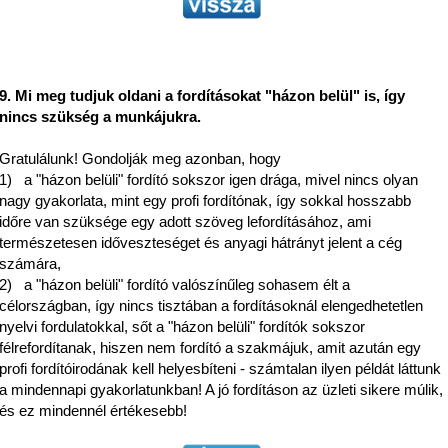
9. Mi meg tudjuk oldani a fordításokat "házon belül" is, így
nincs szükség a munkájukra.
Gratulálunk! Gondolják meg azonban, hogy
1) a "házon belüli" fordító sokszor igen drága, mivel nincs olyan
nagy gyakorlata, mint egy profi fordítónak, így sokkal hosszabb
időre van szüksége egy adott szöveg lefordításához, ami
természetesen időveszteséget és anyagi hátrányt jelent a cég
számára,
2) a "házon belüli" fordító valószínűleg sohasem élt a
célországban, így nincs tisztában a fordításoknál elengedhetetlen
nyelvi fordulatokkal, sőt a "házon belüli" fordítók sokszor
félrefordítanak, hiszen nem fordító a szakmájuk, amit azután egy
profi fordítóirodának kell helyesbíteni - számtalan ilyen példát láttunk
a mindennapi gyakorlatunkban! A jó fordításon az üzleti sikere múlik,
és ez mindennél értékesebb!